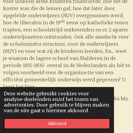
voor (enkele) arme kinderen financierde, hoe het de
koster was die de lessen gaf, hoe dat later door
opgeleide onderwijzers (M/V) overgenomen werd,
de
hoe de liberalen in de 19
eeuw op katholieke tenen
trapten, een schoolstrijd ontketenden en er 2 aparte
onderwijsnetten ontstonden. Ook alle aandacht voor
de scholeninfra-structuur, voor de onderwijzers
(M/V) en voor wat zij de kinderen leerden. En... weet
je waarom de lagere school van Malderen in de
periode 1815-1830 overal in de Nederlanden als hèt te
volgen voorbeeld voor de organisa-tie van een
efficiënt gemeentelijk onderwijs werd geprezen? U
leest het hier.
Deze website gebruikt cookies voor
Gedrukt, harde kaft met omslagwikkel – 164 blz.
analyse-doeleinden en/of het tonen van
advertenties. Door gebruik te blijven maken
A4
van de site gaat u hiermee akkoord.
Gezondheidszorg in Londerzeel,
Akkoord
Malderen en Steenhuffel