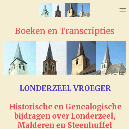
Ga
direct
naar
de
Boeken en Transcripties
hoofdinhoud
LONDERZEEL VROEGER
Historische en Genealogische
bijdragen over
Londerzeel,
Malderen en Steenhuffel