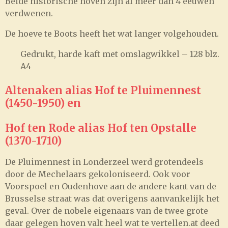
Beide historische hoven zijn al meer dan 4 eeuwen
verdwenen.
De hoeve te Boots heeft het wat langer volgehouden.
Gedrukt, harde kaft met omslagwikkel – 128 blz.
A4
Altenaken alias Hof te Pluimennest
(1450-1950) en
Hof ten Rode alias Hof ten Opstalle
(1370-1710)
De Pluimennest in Londerzeel werd grotendeels
door de Mechelaars gekoloniseerd. Ook voor
Voorspoel en Oudenhove aan de andere kant van de
Brusselse straat was dat overigens aanvankelijk het
geval. Over de nobele eigenaars van de twee grote
daar gelegen hoven valt heel wat te vertellen.at deed