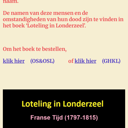
naam.
De namen van deze mensen en de
omstandigheden van hun dood zijn te vinden in
het boek ‘Loteling in Londerzeel’.
Om het boek te bestellen,
klik hier
(OS&OSL)
of
klik hier
(GHKL)